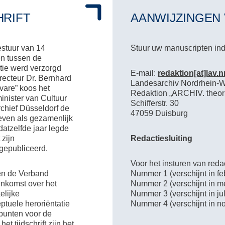
HRIFT
AANWIJZINGEN
estuur van 14
Stuur uw manuscripten indi
en tussen de
tie werd verzorgd
E-mail:
redaktion[at]lav.n
irecteur Dr. Bernhard
Landesarchiv Nordrhein-
vare” koos het
Redaktion „ARCHIV. theori
minister van Cultuur
Schifferstr. 30
rchief Düsseldorf de
47059 Duisburg
 geven als gezamenlijk
datzelfde jaar legde
 zijn
Redactiesluiting
gepubliceerd.
Voor het insturen van red
en de Verband
Nummer 1 (verschijnt in f
enkomst over het
Nummer 2 (verschijnt in me
elijke
Nummer 3 (verschijnt in juli
tuele heroriëntatie
Nummer 4 (verschijnt in n
epunten voor de
t tijdschrift zijn het