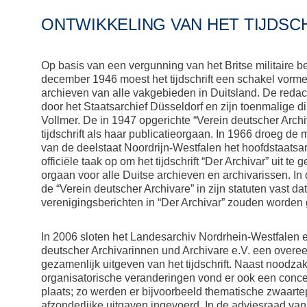
ONTWIKKELING VAN HET TIJDSC
Op basis van een vergunning van het Britse militaire b
december 1946 moest het tijdschrift een schakel vorm
archieven van alle vakgebieden in Duitsland. De redac
door het Staatsarchief Düsseldorf en zijn toenmalige d
Vollmer. De in 1947 opgerichte “Verein deutscher Archi
tijdschrift als haar publicatieorgaan. In 1966 droeg de 
van de deelstaat Noordrijn-Westfalen het hoofdstaatsa
officiële taak op om het tijdschrift “Der Archivar” uit te
orgaan voor alle Duitse archieven en archivarissen. In 
de “Verein deutscher Archivare” in zijn statuten vast dat
verenigingsberichten in “Der Archivar” zouden worden 
In 2006 sloten het Landesarchiv Nordrhein-Westfalen 
deutscher Archivarinnen und Archivare e.V. een overe
gezamenlijk uitgeven van het tijdschrift. Naast noodzak
organisatorische veranderingen vond er ook een concep
plaats; zo werden er bijvoorbeeld thematische zwaart
afzonderlijke uitgaven ingevoerd. In de adviesraad van he