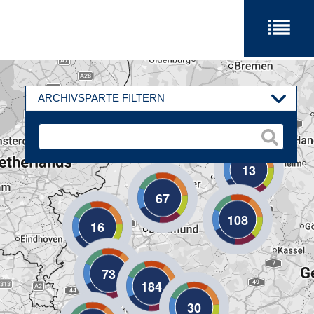
ARCHIVSPARTE FILTERN
13
67
108
16
73
184
30