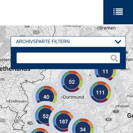
ARCHIVSPARTE FILTERN
11
52
111
40
52
187
34