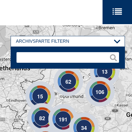
ARCHIVSPARTE FILTERN
13
62
106
15
82
191
34