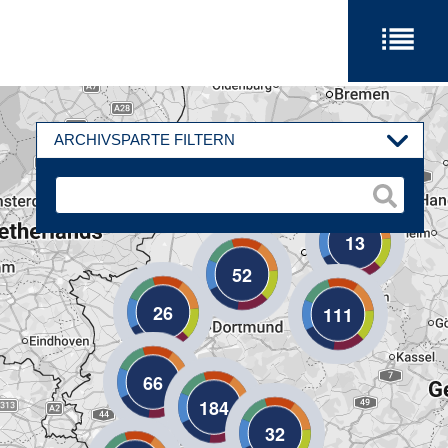
ARCHIVSPARTE FILTERN
13
52
26
111
66
184
32