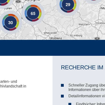
29
65
30
RECHERCHE IM
parten- und
Schneller Zugang über
hivlandschaft in
Informationen über i
Detailinformationen v
Findbücher: Infor