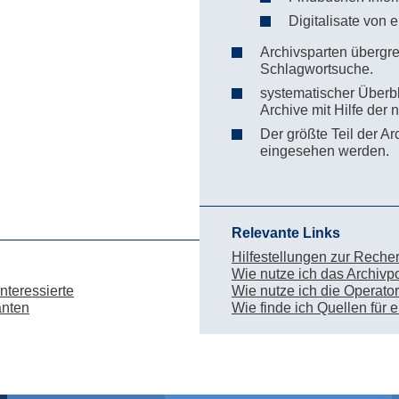
Digitalisate von 
Archivsparten übergr
Schlagwortsuche.
systematischer Überbl
Archive mit Hilfe der
Der größte Teil der Ar
eingesehen werden.
Relevante Links
Hilfestellungen zur Reche
Wie nutze ich das Archivpo
nteressierte
Wie nutze ich die Operato
anten
Wie finde ich Quellen für 