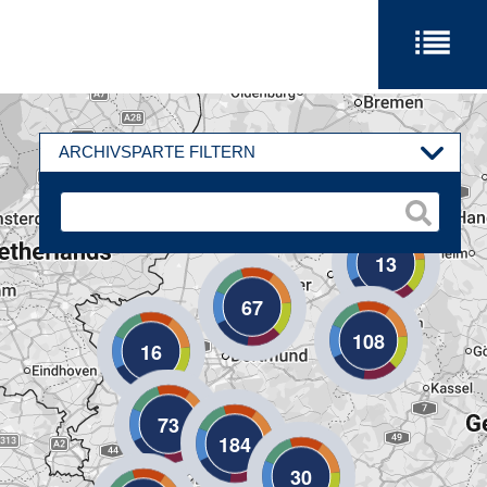
ARCHIVSPARTE FILTERN
13
67
108
16
73
184
30