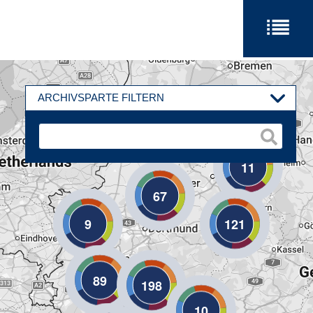
ARCHIVSPARTE FILTERN
11
67
9
121
89
198
10