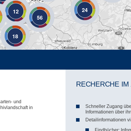
24
12
56
18
RECHERCHE IM
parten- und
Schneller Zugang über
hivlandschaft in
Informationen über i
Detailinformationen v
Findbücher: Infor