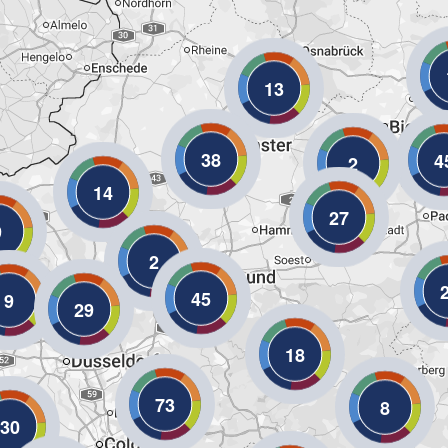
13
38
4
2
14
27
9
2
45
9
29
18
73
8
30