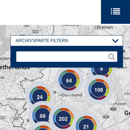
ARCHIVSPARTE FILTERN
8
64
108
24
68
202
21