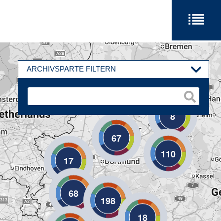
ARCHIVSPARTE FILTERN
8
67
110
17
68
198
18