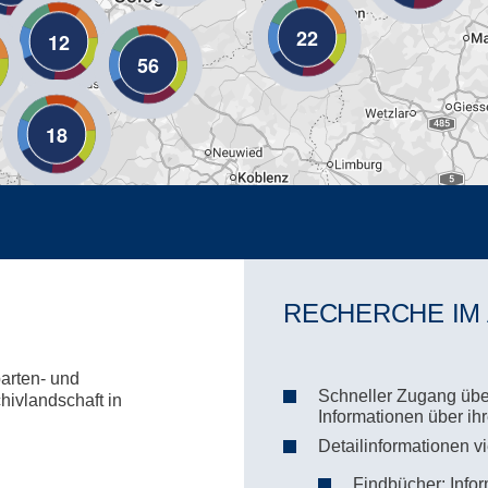
22
12
56
18
RECHERCHE IM
parten- und
Schneller Zugang über
hivlandschaft in
Informationen über i
Detailinformationen v
Findbücher: Infor