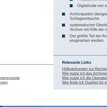
Digitalisate von 
Archivsparten übergr
Schlagwortsuche.
systematischer Überbl
Archive mit Hilfe der
Der größte Teil der Ar
eingesehen werden.
Relevante Links
Hilfestellungen zur Reche
Wie nutze ich das Archivpo
nteressierte
Wie nutze ich die Operato
anten
Wie finde ich Quellen für 