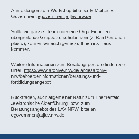
Anmeldungen zum Workshop bitte per E-Mail an E-
Government
egovernment[at]lav.nrw.de
Sollte ein ganzes Team oder eine Orga-Einheiten-
übergreifende Gruppe zu schulen sein (z. B. 5 Personen
plus x), können wir auch gerne zu Ihnen ins Haus
kommen.
Weitere Informationen zum Beratungsportfolio finden Sie
unter:
https://www.archive.nrw.de/landesarchiv-
nrw/behoerdeninformationen/beratungs-und-
fortbildungsangebot
Rückfragen, auch allgemeiner Natur zum Themenfeld
„elektronische Aktenführung“ bzw. zum
Beratungsangebot des LAV NRW, bitte an:
egovernment[at]lav.nrw.de