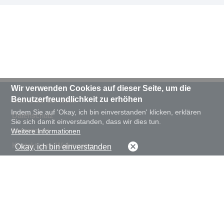
Wir verwenden Cookies auf dieser Seite, um die
Benutzerfreundlichkeit zu erhöhen
Suche auf der Seite
Indem Sie auf 'Okay, ich bin einverstanden' klicken, erklären
Datenschutz
Sie sich damit einverstanden, dass wir dies tun.
Impressum
Weitere Informationen
Kontakt zum Webmaster
Okay, ich bin einverstanden
Darstellung Schriftgröße
Darstellung Kontrast
normal
groß
normal
hoch
© 2020 Landesarchiv NRW