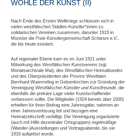
WOHLE DER KUNST (II)
Nach Ende des Ersten Weltkriegs schlossen sich in
vielen westfälischen Städten Künstler*innen zu
solidarischen Vereinen zusammen, darunter 1919 in
Münster die
Freie Künstlergemeinschaft Schanze e.V.
,
die bis heute existiert.
Auf regionaler Ebene kam es im Juni 1921 unter
Mitwirkung des
Westfälischen Kunstvereins
(vgl.
Monatsarchivale Mai), des
Westfälischen Heimatbundes
und des Oberpräsidenten der Provinz Westfalen
Bernhard Wuermeling in Gelsenkirchen zur Gründung der
Vereinigung Westfälischer Künstler und Kunstfreunde
, die
ebenfalls die prekäre Lage vieler Kunstschaffender
verbessern sollte. Die Mitglieder (1924 bereits über 1500)
erhielten für ihren Beitrag eine Jahresgabe, nahmen an
einer Jahresverlosung teil und bezogen eine
Heimatzeitschrift verbilligt. Die Vereinigung organisierte
(auch mit Hilfe dezentraler Ortsgruppen) regelmäßige
(Wander-)Ausstellungen und Vortragsabende, bis sie
1933 aufgelöst wurde.